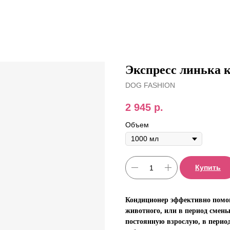
Экспресс линька 
DOG FASHION
2 945
р.
Объем
Купить
Кондиционер эффективно помог
животного, или в период смен
постоянную взрослую, в период