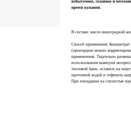
избыточное, сезонное и несезо
время купания.
В составе: масло виноградной ко
Способ применения: Концентрат 
(пропорцию можно корректироват
применения). Тщательно размеша
использования шампуня экспресс
тепловой бани, оставить на шерс
проточной водой и отфенить шерс
При попадании на слизистые хо