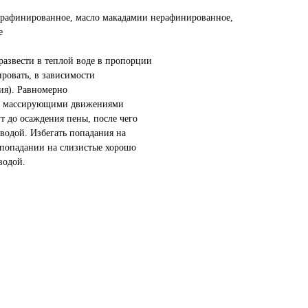
нерафинированное, масло макадамии нерафинированное,
е
развести в теплой воде в пропорции
ровать, в зависимости
ния). Равномерно
ь, массирующими движениями
т до осаждения пены, после чего
водой. Избегать попадания на
 попадании на слизистые хорошо
водой.